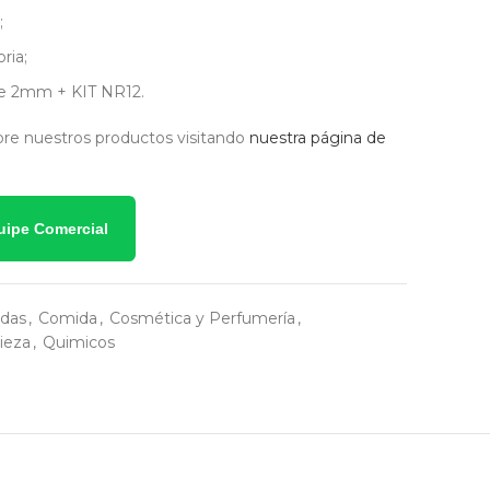
;
ria;
de 2mm + KIT NR12.
re nuestros productos visitando
nuestra página de
uipe Comercial
das
,
Comida
,
Cosmética y Perfumería
,
ieza
,
Quimicos