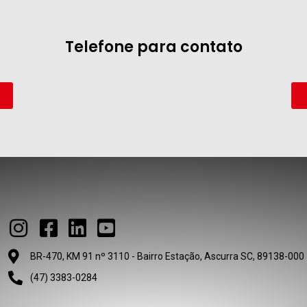
Telefone para contato
BR-470, KM 91 nº 3110 - Bairro Estação, Ascurra SC, 89138-000
(47) 3383-0284