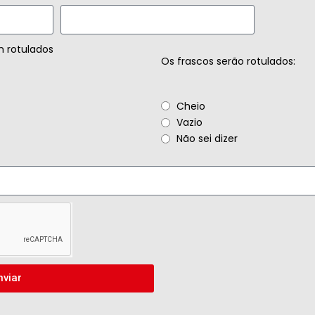
m rotulados
Os frascos serão rotulados:
Cheio
Vazio
Não sei dizer
nviar