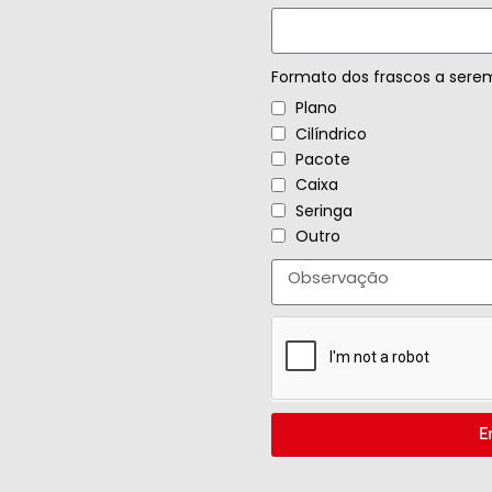
Formato dos frascos a sere
Plano
Cilíndrico
Pacote
Caixa
Seringa
Outro
E