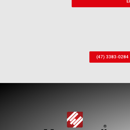
E
(47) 3383-0284