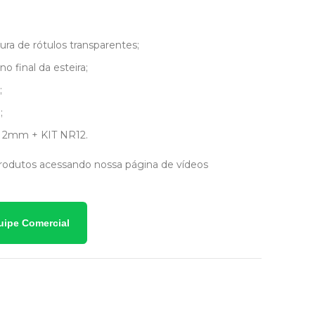
tura de rótulos transparentes;
o final da esteira;
;
;
o 2mm + KIT NR12.
rodutos acessando nossa página de vídeos
uipe Comercial