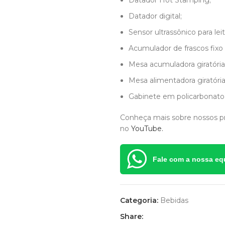
Datador Hot Stamping;
Datador digital;
Sensor ultrassônico para lei
Acumulador de frascos fixo n
Mesa acumuladora giratória
Mesa alimentadora giratória
Gabinete em policarbonat
Conheça mais sobre nossos p
no
YouTube.
Fale com a nossa eq
Categoria:
Bebidas
Share: