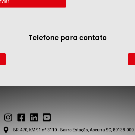
nviar
Telefone para contato
BR-470, KM 91 nº 3110 - Bairro Estação, Ascurra SC, 89138-000