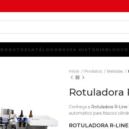
PRODUTOS
CATÁLOGO
NOSSA HISTÓRIA
BLOG
CO
Início
Produtos
Bebidas
Rotuladora 
Conheça a
Rotuladora R-Line 
automático para frascos cilíndr
ROTULADORA R-LINE 