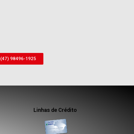
(47) 98496-1925
Linhas de Crédito